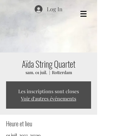
Log In
Aïda String Quartet
sam. 01 juil.
  |  
Rotterdam
Les inscriptions sont closes
Voir d'autres événements
Heure et lieu
01 juil. 2023, 20:00